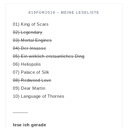
#19FÜR2019 – MEINE LESELISTE
01) King of Scars
02) Legendary
03) Mortal Engines
04) Der Insasse
05) Ein wirklich erstaunliches Ding
06) Heliopolis
07) Palace of Silk
08) Redwood Love
09) Dear Martin
10) Language of Thornes
______
lese ich gerade