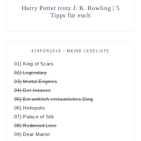
Harry Potter trotz J. K. Rowling | 5
Tipps für euch
#19FÜR2019 – MEINE LESELISTE
01) King of Scars
02) Legendary
03) Mortal Engines
04) Der Insasse
05) Ein wirklich erstaunliches Ding
06) Heliopolis
07) Palace of Silk
08) Redwood Love
09) Dear Martin