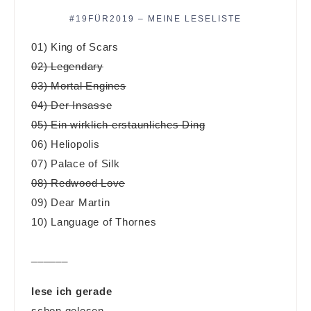
#19FÜR2019 – MEINE LESELISTE
01) King of Scars
02) Legendary
03) Mortal Engines
04) Der Insasse
05) Ein wirklich erstaunliches Ding
06) Heliopolis
07) Palace of Silk
08) Redwood Love
09) Dear Martin
10) Language of Thornes
______
lese ich gerade
schon gelesen