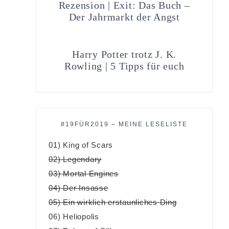
Rezension | Exit: Das Buch –
Der Jahrmarkt der Angst
Harry Potter trotz J. K.
Rowling | 5 Tipps für euch
#19FÜR2019 – MEINE LESELISTE
01) King of Scars
02) Legendary
03) Mortal Engines
04) Der Insasse
05) Ein wirklich erstaunliches Ding
06) Heliopolis