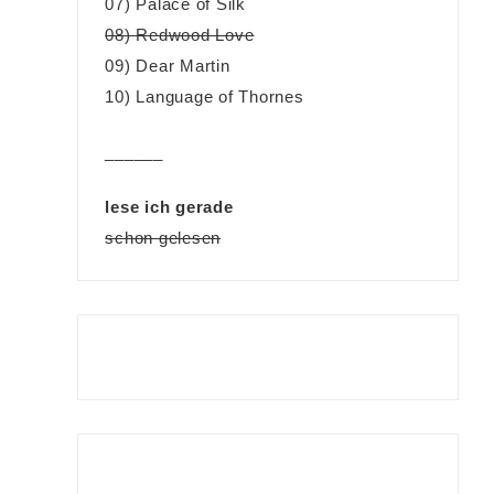
07) Palace of Silk
08) Redwood Love
09) Dear Martin
10) Language of Thornes
______
lese ich gerade
schon gelesen