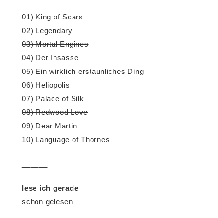
01) King of Scars
02) Legendary
03) Mortal Engines
04) Der Insasse
05) Ein wirklich erstaunliches Ding
06) Heliopolis
07) Palace of Silk
08) Redwood Love
09) Dear Martin
10) Language of Thornes
______
lese ich gerade
schon gelesen