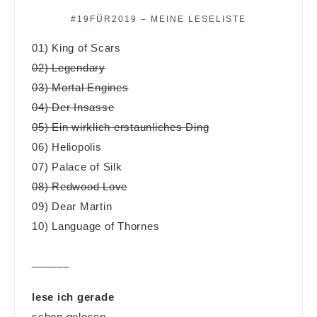
#19FÜR2019 – MEINE LESELISTE
01) King of Scars
02) Legendary
03) Mortal Engines
04) Der Insasse
05) Ein wirklich erstaunliches Ding
06) Heliopolis
07) Palace of Silk
08) Redwood Love
09) Dear Martin
10) Language of Thornes
______
lese ich gerade
schon gelesen