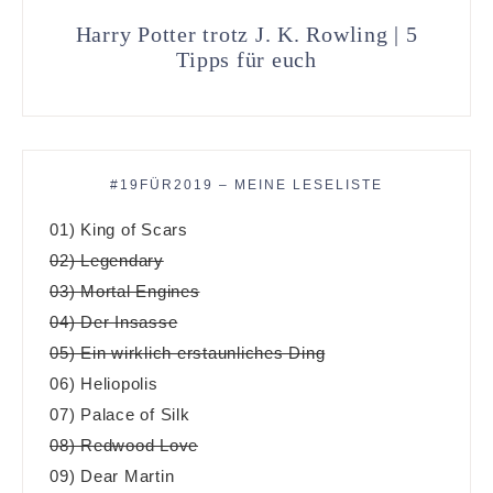
Harry Potter trotz J. K. Rowling | 5
Tipps für euch
#19FÜR2019 – MEINE LESELISTE
01) King of Scars
02) Legendary
03) Mortal Engines
04) Der Insasse
05) Ein wirklich erstaunliches Ding
06) Heliopolis
07) Palace of Silk
08) Redwood Love
09) Dear Martin