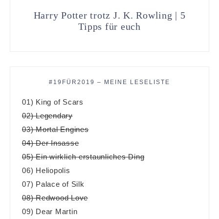
Harry Potter trotz J. K. Rowling | 5
Tipps für euch
#19FÜR2019 – MEINE LESELISTE
01) King of Scars
02) Legendary
03) Mortal Engines
04) Der Insasse
05) Ein wirklich erstaunliches Ding
06) Heliopolis
07) Palace of Silk
08) Redwood Love
09) Dear Martin