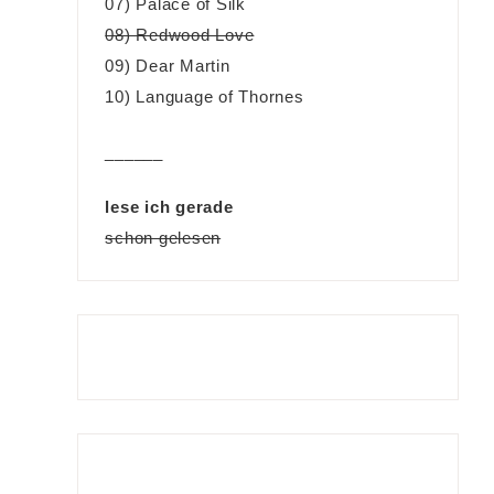
07) Palace of Silk
08) Redwood Love
09) Dear Martin
10) Language of Thornes
______
lese ich gerade
schon gelesen