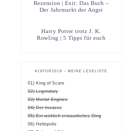
Rezension | Exit: Das Buch –
Der Jahrmarkt der Angst
Harry Potter trotz J. K.
Rowling | 5 Tipps für euch
#19FÜR2019 – MEINE LESELISTE
01) King of Scars
02) Legendary
03) Mortal Engines
04) Der Insasse
05) Ein wirklich erstaunliches Ding
06) Heliopolis