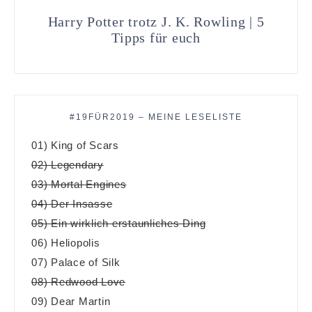
Harry Potter trotz J. K. Rowling | 5
Tipps für euch
#19FÜR2019 – MEINE LESELISTE
01) King of Scars
02) Legendary
03) Mortal Engines
04) Der Insasse
05) Ein wirklich erstaunliches Ding
06) Heliopolis
07) Palace of Silk
08) Redwood Love
09) Dear Martin