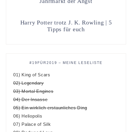
Jahrmarkt der Angst
Harry Potter trotz J. K. Rowling | 5
Tipps für euch
#19FÜR2019 – MEINE LESELISTE
01) King of Scars
02) Legendary
03) Mortal Engines
04) Der Insasse
05) Ein wirklich erstaunliches Ding
06) Heliopolis
07) Palace of Silk