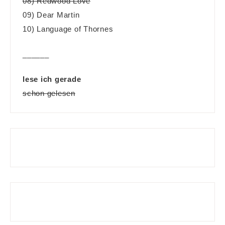
08) Redwood Love
09) Dear Martin
10) Language of Thornes
______
lese ich gerade
schon gelesen