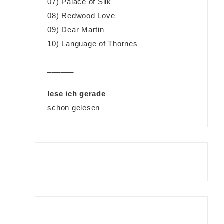
07) Palace of Silk
08) Redwood Love
09) Dear Martin
10) Language of Thornes
______
lese ich gerade
schon gelesen