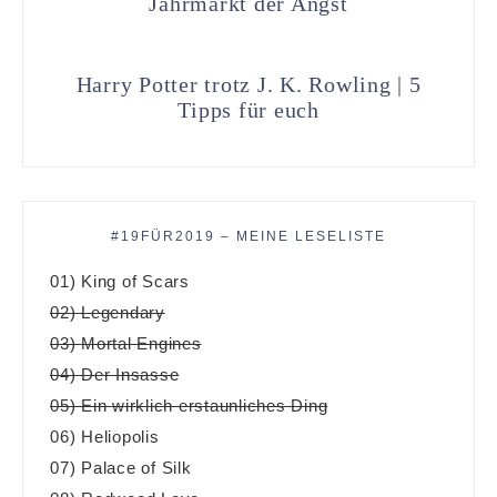
Jahrmarkt der Angst
Harry Potter trotz J. K. Rowling | 5
Tipps für euch
#19FÜR2019 – MEINE LESELISTE
01) King of Scars
02) Legendary
03) Mortal Engines
04) Der Insasse
05) Ein wirklich erstaunliches Ding
06) Heliopolis
07) Palace of Silk