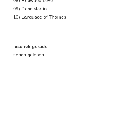
08) Redwood Love
09) Dear Martin
10) Language of Thornes
______
lese ich gerade
schon gelesen