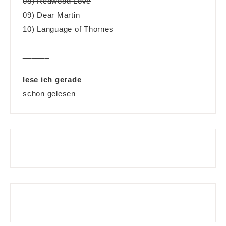
08) Redwood Love
09) Dear Martin
10) Language of Thornes
______
lese ich gerade
schon gelesen