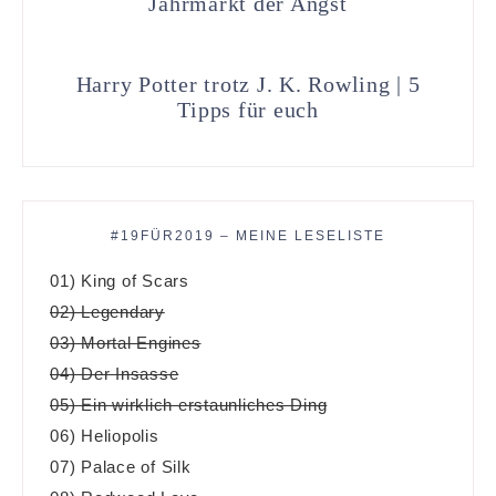
Jahrmarkt der Angst
Harry Potter trotz J. K. Rowling | 5
Tipps für euch
#19FÜR2019 – MEINE LESELISTE
01) King of Scars
02) Legendary
03) Mortal Engines
04) Der Insasse
05) Ein wirklich erstaunliches Ding
06) Heliopolis
07) Palace of Silk