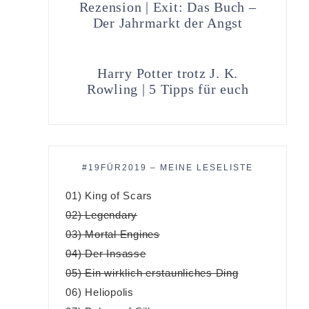
Rezension | Exit: Das Buch –
Der Jahrmarkt der Angst
Harry Potter trotz J. K.
Rowling | 5 Tipps für euch
#19FÜR2019 – MEINE LESELISTE
01) King of Scars
02) Legendary
03) Mortal Engines
04) Der Insasse
05) Ein wirklich erstaunliches Ding
06) Heliopolis