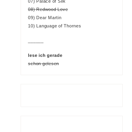
07) Palace of Silk
08) Redwood Love
09) Dear Martin
10) Language of Thornes
______
lese ich gerade
schon gelesen