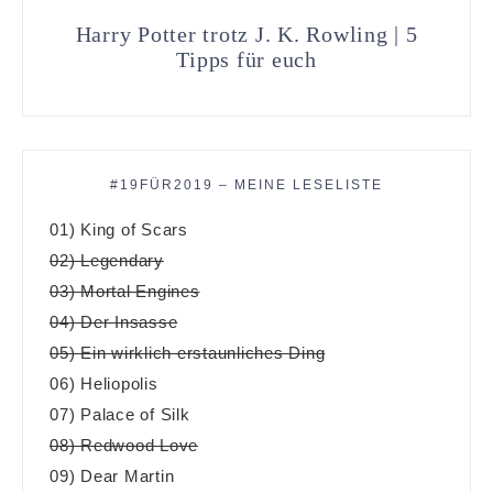
Harry Potter trotz J. K. Rowling | 5
Tipps für euch
#19FÜR2019 – MEINE LESELISTE
01) King of Scars
02) Legendary
03) Mortal Engines
04) Der Insasse
05) Ein wirklich erstaunliches Ding
06) Heliopolis
07) Palace of Silk
08) Redwood Love
09) Dear Martin