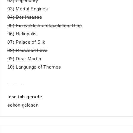
02) Legendary
03) Mortal Engines
04) Der Insasse
05) Ein wirklich erstaunliches Ding
06) Heliopolis
07) Palace of Silk
08) Redwood Love
09) Dear Martin
10) Language of Thornes
______
lese ich gerade
schon gelesen