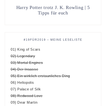
Harry Potter trotz J. K. Rowling | 5
Tipps für euch
#19FÜR2019 – MEINE LESELISTE
01) King of Scars
02) Legendary
03) Mortal Engines
04) Der Insasse
05) Ein wirklich erstaunliches Ding
06) Heliopolis
07) Palace of Silk
08) Redwood Love
09) Dear Martin