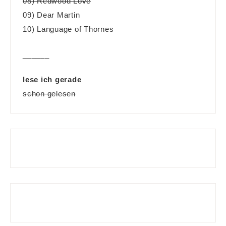
08) Redwood Love
09) Dear Martin
10) Language of Thornes
______
lese ich gerade
schon gelesen