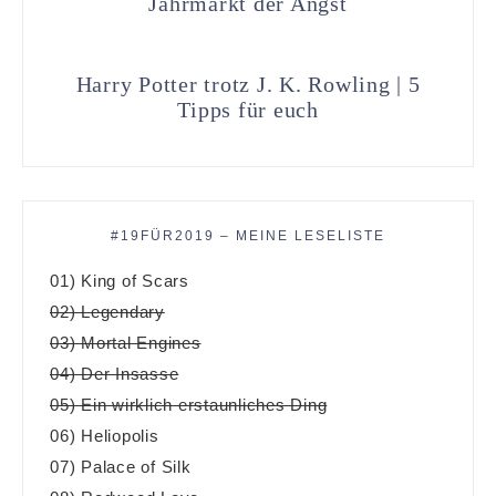
Jahrmarkt der Angst
Harry Potter trotz J. K. Rowling | 5
Tipps für euch
#19FÜR2019 – MEINE LESELISTE
01) King of Scars
02) Legendary
03) Mortal Engines
04) Der Insasse
05) Ein wirklich erstaunliches Ding
06) Heliopolis
07) Palace of Silk