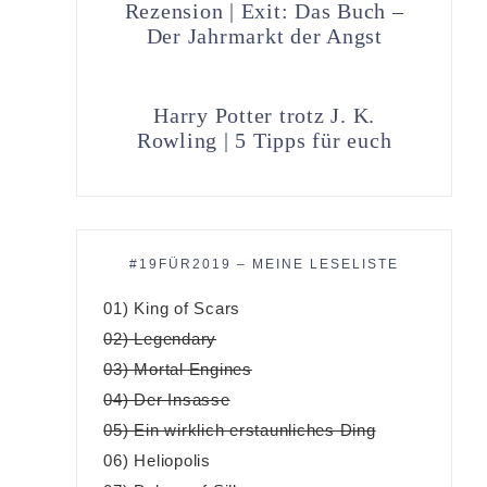
Rezension | Exit: Das Buch –
Der Jahrmarkt der Angst
Harry Potter trotz J. K.
Rowling | 5 Tipps für euch
#19FÜR2019 – MEINE LESELISTE
01) King of Scars
02) Legendary
03) Mortal Engines
04) Der Insasse
05) Ein wirklich erstaunliches Ding
06) Heliopolis