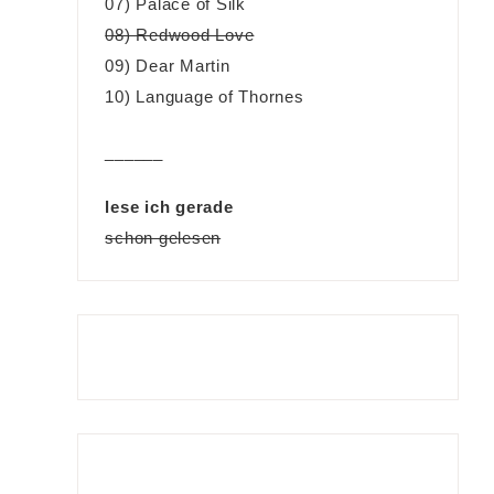
07) Palace of Silk
08) Redwood Love
09) Dear Martin
10) Language of Thornes
______
lese ich gerade
schon gelesen