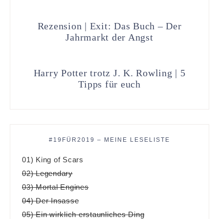
Rezension | Exit: Das Buch – Der
Jahrmarkt der Angst
Harry Potter trotz J. K. Rowling | 5
Tipps für euch
#19FÜR2019 – MEINE LESELISTE
01) King of Scars
02) Legendary
03) Mortal Engines
04) Der Insasse
05) Ein wirklich erstaunliches Ding