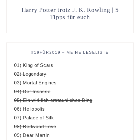
Harry Potter trotz J. K. Rowling | 5
Tipps für euch
#19FÜR2019 – MEINE LESELISTE
01) King of Scars
02) Legendary
03) Mortal Engines
04) Der Insasse
05) Ein wirklich erstaunliches Ding
06) Heliopolis
07) Palace of Silk
08) Redwood Love
09) Dear Martin