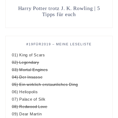
Harry Potter trotz J. K. Rowling | 5
Tipps für euch
#19FÜR2019 – MEINE LESELISTE
01) King of Scars
02) Legendary
03) Mortal Engines
04) Der Insasse
05) Ein wirklich erstaunliches Ding
06) Heliopolis
07) Palace of Silk
08) Redwood Love
09) Dear Martin