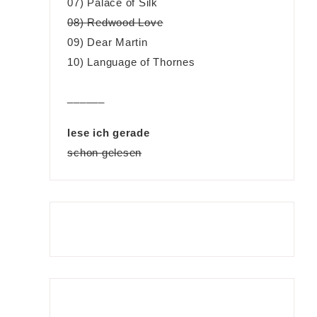
07) Palace of Silk
08) Redwood Love
09) Dear Martin
10) Language of Thornes
______
lese ich gerade
schon gelesen