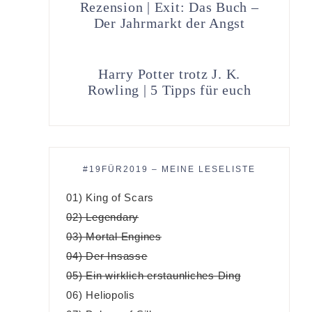
Rezension | Exit: Das Buch –
Der Jahrmarkt der Angst
Harry Potter trotz J. K.
Rowling | 5 Tipps für euch
#19FÜR2019 – MEINE LESELISTE
01) King of Scars
02) Legendary
03) Mortal Engines
04) Der Insasse
05) Ein wirklich erstaunliches Ding
06) Heliopolis