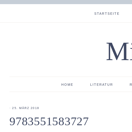
STARTSEITE
Mi
HOME
LITERATUR
·
25. MÄRZ 2018
9783551583727