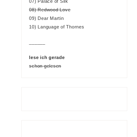
07) Palace of Silk
08) Redwood Love
09) Dear Martin
10) Language of Thornes
______
lese ich gerade
schon gelesen