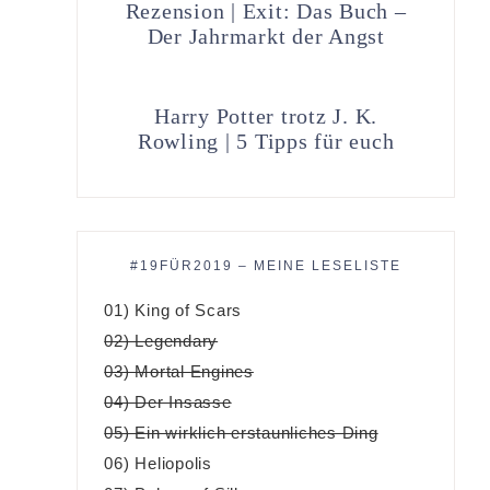
Rezension | Exit: Das Buch –
Der Jahrmarkt der Angst
Harry Potter trotz J. K.
Rowling | 5 Tipps für euch
#19FÜR2019 – MEINE LESELISTE
01) King of Scars
02) Legendary
03) Mortal Engines
04) Der Insasse
05) Ein wirklich erstaunliches Ding
06) Heliopolis