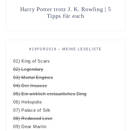
Harry Potter trotz J. K. Rowling | 5
Tipps für euch
#19FÜR2019 – MEINE LESELISTE
01) King of Scars
02) Legendary
03) Mortal Engines
04) Der Insasse
05) Ein wirklich erstaunliches Ding
06) Heliopolis
07) Palace of Silk
08) Redwood Love
09) Dear Martin