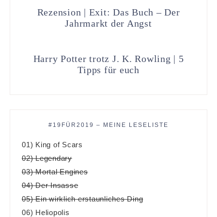
Rezension | Exit: Das Buch – Der
Jahrmarkt der Angst
Harry Potter trotz J. K. Rowling | 5
Tipps für euch
#19FÜR2019 – MEINE LESELISTE
01) King of Scars
02) Legendary
03) Mortal Engines
04) Der Insasse
05) Ein wirklich erstaunliches Ding
06) Heliopolis