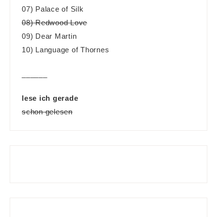
07) Palace of Silk
08) Redwood Love
09) Dear Martin
10) Language of Thornes
______
lese ich gerade
schon gelesen