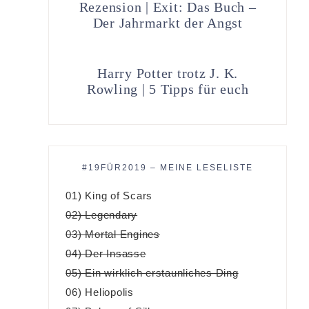
Rezension | Exit: Das Buch –
Der Jahrmarkt der Angst
Harry Potter trotz J. K.
Rowling | 5 Tipps für euch
#19FÜR2019 – MEINE LESELISTE
01) King of Scars
02) Legendary
03) Mortal Engines
04) Der Insasse
05) Ein wirklich erstaunliches Ding
06) Heliopolis