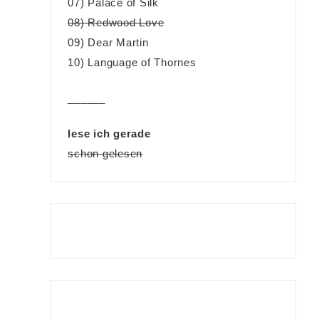
07) Palace of Silk
08) Redwood Love
09) Dear Martin
10) Language of Thornes
______
lese ich gerade
schon gelesen