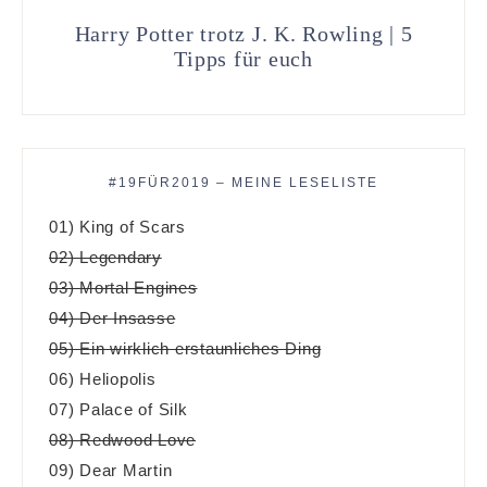
Harry Potter trotz J. K. Rowling | 5
Tipps für euch
#19FÜR2019 – MEINE LESELISTE
01) King of Scars
02) Legendary
03) Mortal Engines
04) Der Insasse
05) Ein wirklich erstaunliches Ding
06) Heliopolis
07) Palace of Silk
08) Redwood Love
09) Dear Martin