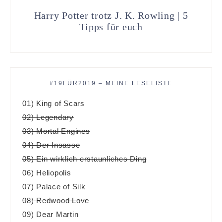
Harry Potter trotz J. K. Rowling | 5
Tipps für euch
#19FÜR2019 – MEINE LESELISTE
01) King of Scars
02) Legendary
03) Mortal Engines
04) Der Insasse
05) Ein wirklich erstaunliches Ding
06) Heliopolis
07) Palace of Silk
08) Redwood Love
09) Dear Martin