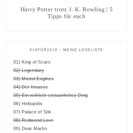
Harry Potter trotz J. K. Rowling | 5
Tipps für euch
#19FÜR2019 – MEINE LESELISTE
01) King of Scars
02) Legendary
03) Mortal Engines
04) Der Insasse
05) Ein wirklich erstaunliches Ding
06) Heliopolis
07) Palace of Silk
08) Redwood Love
09) Dear Martin