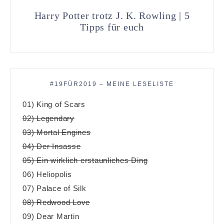
Harry Potter trotz J. K. Rowling | 5
Tipps für euch
#19FÜR2019 – MEINE LESELISTE
01) King of Scars
02) Legendary
03) Mortal Engines
04) Der Insasse
05) Ein wirklich erstaunliches Ding
06) Heliopolis
07) Palace of Silk
08) Redwood Love
09) Dear Martin