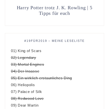
Harry Potter trotz J. K. Rowling | 5
Tipps für euch
#19FÜR2019 – MEINE LESELISTE
01) King of Scars
02) Legendary
03) Mortal Engines
04) Der Insasse
05) Ein wirklich erstaunliches Ding
06) Heliopolis
07) Palace of Silk
08) Redwood Love
09) Dear Martin