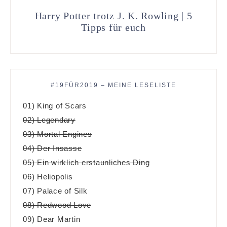
Harry Potter trotz J. K. Rowling | 5
Tipps für euch
#19FÜR2019 – MEINE LESELISTE
01) King of Scars
02) Legendary
03) Mortal Engines
04) Der Insasse
05) Ein wirklich erstaunliches Ding
06) Heliopolis
07) Palace of Silk
08) Redwood Love
09) Dear Martin