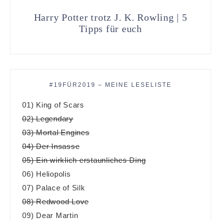
Harry Potter trotz J. K. Rowling | 5
Tipps für euch
#19FÜR2019 – MEINE LESELISTE
01) King of Scars
02) Legendary
03) Mortal Engines
04) Der Insasse
05) Ein wirklich erstaunliches Ding
06) Heliopolis
07) Palace of Silk
08) Redwood Love
09) Dear Martin