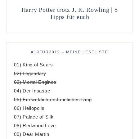
Harry Potter trotz J. K. Rowling | 5
Tipps für euch
#19FÜR2019 – MEINE LESELISTE
01) King of Scars
02) Legendary
03) Mortal Engines
04) Der Insasse
05) Ein wirklich erstaunliches Ding
06) Heliopolis
07) Palace of Silk
08) Redwood Love
09) Dear Martin