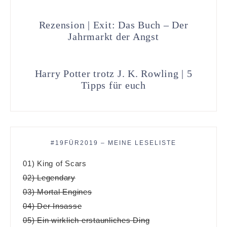
Rezension | Exit: Das Buch – Der
Jahrmarkt der Angst
Harry Potter trotz J. K. Rowling | 5
Tipps für euch
#19FÜR2019 – MEINE LESELISTE
01) King of Scars
02) Legendary
03) Mortal Engines
04) Der Insasse
05) Ein wirklich erstaunliches Ding