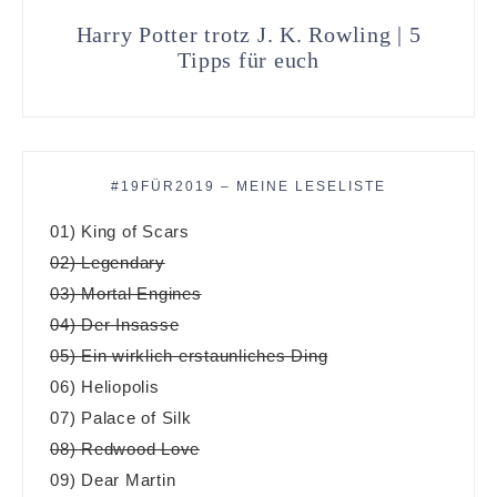
Harry Potter trotz J. K. Rowling | 5
Tipps für euch
#19FÜR2019 – MEINE LESELISTE
01) King of Scars
02) Legendary
03) Mortal Engines
04) Der Insasse
05) Ein wirklich erstaunliches Ding
06) Heliopolis
07) Palace of Silk
08) Redwood Love
09) Dear Martin