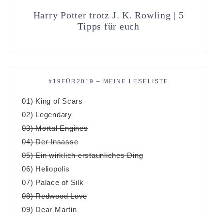
Harry Potter trotz J. K. Rowling | 5
Tipps für euch
#19FÜR2019 – MEINE LESELISTE
01) King of Scars
02) Legendary
03) Mortal Engines
04) Der Insasse
05) Ein wirklich erstaunliches Ding
06) Heliopolis
07) Palace of Silk
08) Redwood Love
09) Dear Martin