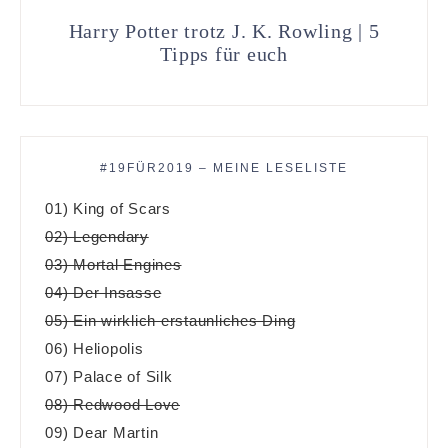
Harry Potter trotz J. K. Rowling | 5
Tipps für euch
#19FÜR2019 – MEINE LESELISTE
01) King of Scars
02) Legendary
03) Mortal Engines
04) Der Insasse
05) Ein wirklich erstaunliches Ding
06) Heliopolis
07) Palace of Silk
08) Redwood Love
09) Dear Martin