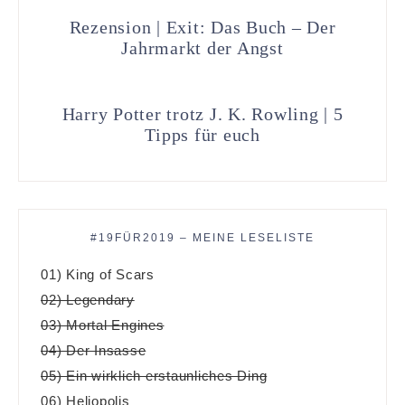
Rezension | Exit: Das Buch – Der
Jahrmarkt der Angst
Harry Potter trotz J. K. Rowling | 5
Tipps für euch
#19FÜR2019 – MEINE LESELISTE
01) King of Scars
02) Legendary
03) Mortal Engines
04) Der Insasse
05) Ein wirklich erstaunliches Ding
06) Heliopolis