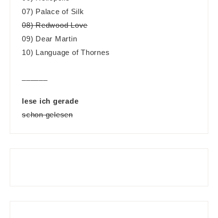
07) Palace of Silk
08) Redwood Love
09) Dear Martin
10) Language of Thornes
______
lese ich gerade
schon gelesen