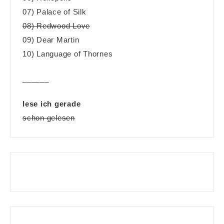
07) Palace of Silk
08) Redwood Love
09) Dear Martin
10) Language of Thornes
______
lese ich gerade
schon gelesen