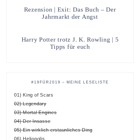
Rezension | Exit: Das Buch – Der
Jahrmarkt der Angst
Harry Potter trotz J. K. Rowling | 5
Tipps für euch
#19FÜR2019 – MEINE LESELISTE
01) King of Scars
02) Legendary
03) Mortal Engines
04) Der Insasse
05) Ein wirklich erstaunliches Ding
06) Heliopolis