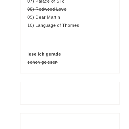
07) Palace of Silk
08) Redwood Love
09) Dear Martin
10) Language of Thornes
______
lese ich gerade
schon gelesen