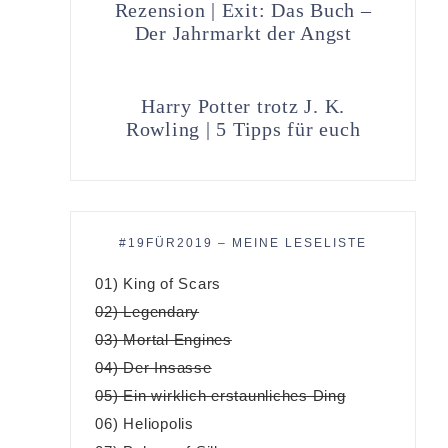
Rezension | Exit: Das Buch –
Der Jahrmarkt der Angst
Harry Potter trotz J. K.
Rowling | 5 Tipps für euch
#19FÜR2019 – MEINE LESELISTE
01) King of Scars
02) Legendary
03) Mortal Engines
04) Der Insasse
05) Ein wirklich erstaunliches Ding
06) Heliopolis