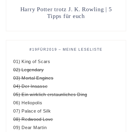
Harry Potter trotz J. K. Rowling | 5
Tipps für euch
#19FÜR2019 – MEINE LESELISTE
01) King of Scars
02) Legendary
03) Mortal Engines
04) Der Insasse
05) Ein wirklich erstaunliches Ding
06) Heliopolis
07) Palace of Silk
08) Redwood Love
09) Dear Martin