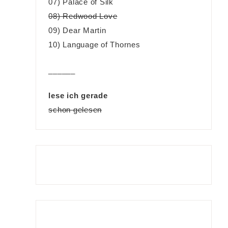
07) Palace of Silk
08) Redwood Love
09) Dear Martin
10) Language of Thornes
______
lese ich gerade
schon gelesen