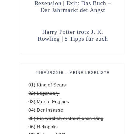
Rezension | Exit: Das Buch –
Der Jahrmarkt der Angst
Harry Potter trotz J. K.
Rowling | 5 Tipps für euch
#19FÜR2019 – MEINE LESELISTE
01) King of Scars
02) Legendary
03) Mortal Engines
04) Der Insasse
05) Ein wirklich erstaunliches Ding
06) Heliopolis