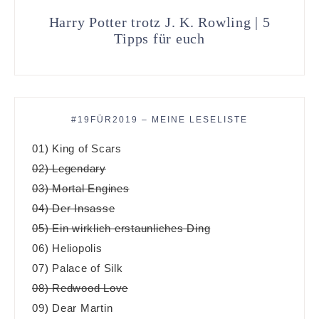
Harry Potter trotz J. K. Rowling | 5
Tipps für euch
#19FÜR2019 – MEINE LESELISTE
01) King of Scars
02) Legendary
03) Mortal Engines
04) Der Insasse
05) Ein wirklich erstaunliches Ding
06) Heliopolis
07) Palace of Silk
08) Redwood Love
09) Dear Martin