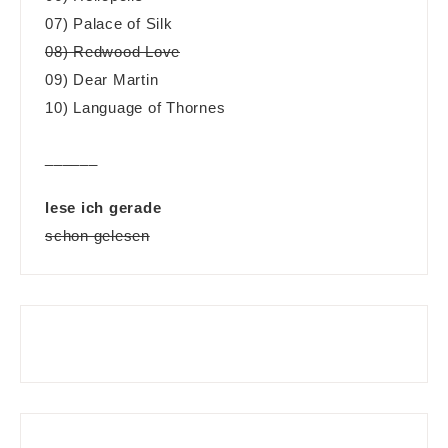
07) Palace of Silk
08) Redwood Love
09) Dear Martin
10) Language of Thornes
______
lese ich gerade
schon gelesen