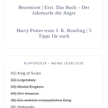
Rezension | Exit: Das Buch – Der
Jahrmarkt der Angst
Harry Potter trotz J. K. Rowling | 5
Tipps für euch
#19FÜR2019 – MEINE LESELISTE
01) King of Scars
02) Legendary
03) Mortal Engines
04) Der Insasse
05) Ein wirklich erstaunliches Ding
06) Heliopolis