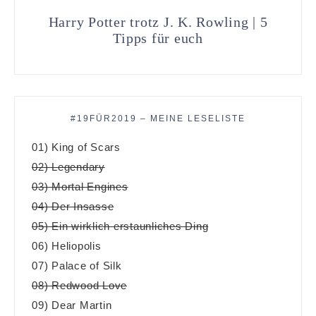
Harry Potter trotz J. K. Rowling | 5
Tipps für euch
#19FÜR2019 – MEINE LESELISTE
01) King of Scars
02) Legendary
03) Mortal Engines
04) Der Insasse
05) Ein wirklich erstaunliches Ding
06) Heliopolis
07) Palace of Silk
08) Redwood Love
09) Dear Martin