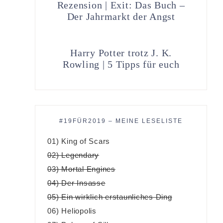
Rezension | Exit: Das Buch –
Der Jahrmarkt der Angst
Harry Potter trotz J. K.
Rowling | 5 Tipps für euch
#19FÜR2019 – MEINE LESELISTE
01) King of Scars
02) Legendary
03) Mortal Engines
04) Der Insasse
05) Ein wirklich erstaunliches Ding
06) Heliopolis