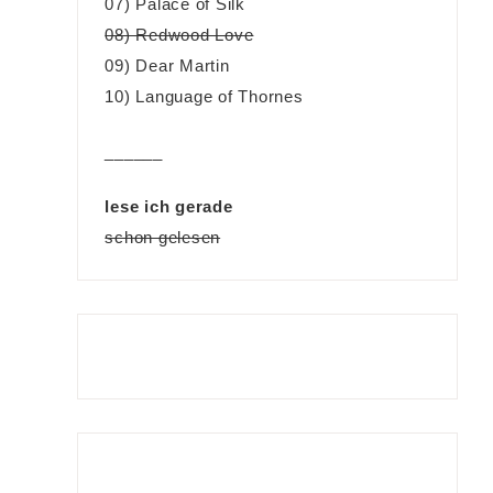
07) Palace of Silk
08) Redwood Love
09) Dear Martin
10) Language of Thornes
______
lese ich gerade
schon gelesen