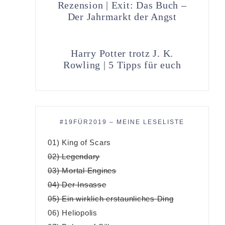
Rezension | Exit: Das Buch –
Der Jahrmarkt der Angst
Harry Potter trotz J. K.
Rowling | 5 Tipps für euch
#19FÜR2019 – MEINE LESELISTE
01) King of Scars
02) Legendary
03) Mortal Engines
04) Der Insasse
05) Ein wirklich erstaunliches Ding
06) Heliopolis